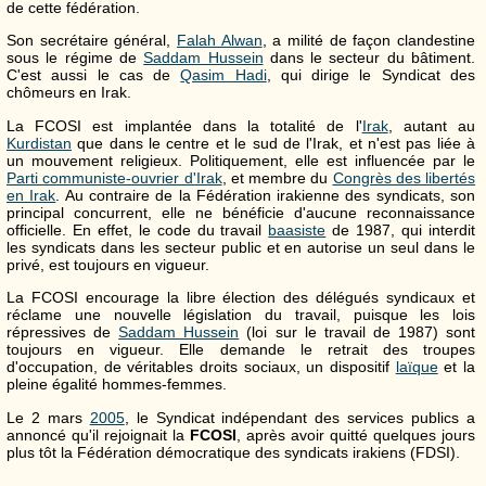
de cette fédération.
Son secrétaire général,
Falah Alwan
, a milité de façon clandestine
sous le régime de
Saddam Hussein
dans le secteur du bâtiment.
C'est aussi le cas de
Qasim Hadi
, qui dirige le Syndicat des
chômeurs en Irak.
La FCOSI est implantée dans la totalité de l'
Irak
, autant au
Kurdistan
que dans le centre et le sud de l'Irak, et n'est pas liée à
un mouvement religieux. Politiquement, elle est influencée par le
Parti communiste-ouvrier d'Irak
, et membre du
Congrès des libertés
en Irak
. Au contraire de la Fédération irakienne des syndicats, son
principal concurrent, elle ne bénéficie d'aucune reconnaissance
officielle. En effet, le code du travail
baasiste
de 1987, qui interdit
les syndicats dans les secteur public et en autorise un seul dans le
privé, est toujours en vigueur.
La FCOSI encourage la libre élection des délégués syndicaux et
réclame une nouvelle législation du travail, puisque les lois
répressives de
Saddam Hussein
(loi sur le travail de 1987) sont
toujours en vigueur. Elle demande le retrait des troupes
d'occupation, de véritables droits sociaux, un dispositif
laïque
et la
pleine égalité hommes-femmes.
Le 2 mars
2005
, le Syndicat indépendant des services publics a
annoncé qu'il rejoignait la
FCOSI
, après avoir quitté quelques jours
plus tôt la Fédération démocratique des syndicats irakiens (FDSI).