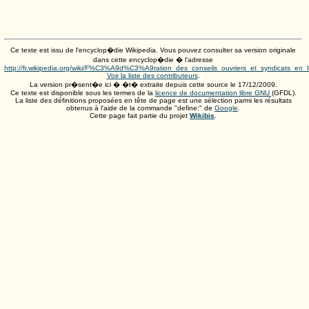
Ce texte est issu de l'encyclop�die Wikipedia. Vous pouvez consulter sa version originale
dans cette encyclop�die � l'adresse
http://fr.wikipedia.org/wiki/F%C3%A9d%C3%A9ration_des_conseils_ouvriers_et_syndicats_en_I
Voir la liste des contributeurs
.
La version pr�sent�e ici � �t� extraite depuis cette source le
17/12/2009
.
Ce texte est disponible sous les termes de la
licence de documentation libre GNU
(GFDL).
La liste des définitions proposées en tête de page est une sélection parmi les résultats
obtenus à l'aide de la commande "define:" de
Google
.
Cette page fait partie du projet
Wikibis
.