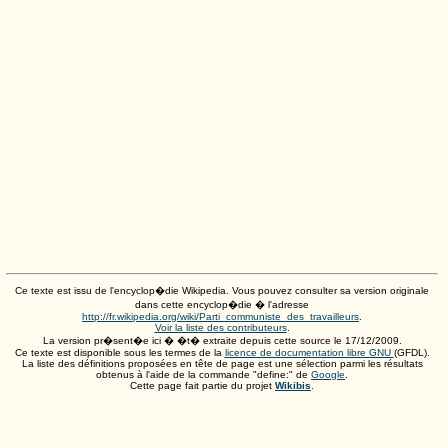
Ce texte est issu de l'encyclop�die Wikipedia. Vous pouvez consulter sa version originale
dans cette encyclop�die � l'adresse
http://fr.wikipedia.org/wiki/Parti_communiste_des_travailleurs
.
Voir la liste des contributeurs
.
La version pr�sent�e ici � �t� extraite depuis cette source le
17/12/2009
.
Ce texte est disponible sous les termes de la
licence de documentation libre GNU
(GFDL).
La liste des définitions proposées en tête de page est une sélection parmi les résultats
obtenus à l'aide de la commande "define:" de
Google
.
Cette page fait partie du projet
Wikibis
.