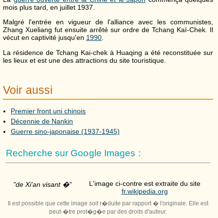
mois plus tard, en juillet 1937.
Malgré l'entrée en vigueur de l'alliance avec les communistes,
Zhang Xueliang fut ensuite arrêté sur ordre de Tchang Kaï-Chek. Il
vécut en captivité jusqu'en
1990
.
La résidence de Tchang Kai-chek à Huaqing a été reconstituée sur
les lieux et est une des attractions du site touristique.
Voir aussi
Premier front uni chinois
Décennie de Nankin
Guerre sino-japonaise (1937-1945)
Recherche sur Google Images :
L'image ci-contre est extraite du site
"de Xi'an visant �"
fr.wikipedia.org
Il est possible que cette image soit r�duite par rapport � l'originale. Elle est
peut-�tre prot�g�e par des droits d'auteur.