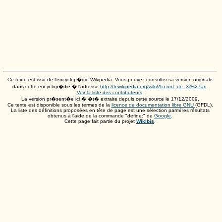
Ce texte est issu de l'encyclop�die Wikipedia. Vous pouvez consulter sa version originale
dans cette encyclop�die � l'adresse
http://fr.wikipedia.org/wiki/Accord_de_Xi%27an
.
Voir la liste des contributeurs
.
La version pr�sent�e ici � �t� extraite depuis cette source le
17/12/2009
.
Ce texte est disponible sous les termes de la
licence de documentation libre GNU
(GFDL).
La liste des définitions proposées en tête de page est une sélection parmi les résultats
obtenus à l'aide de la commande "define:" de
Google
.
Cette page fait partie du projet
Wikibis
.