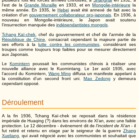
plusieurs fois les forces armées chinoises, à
Shanghai
en 1932, à
l'est de la
Grande Muraille
en 1933, et en
Mongolie-intérieure
la
même année. En 1935, le
Hebei
avait été annexé de fait avec la
création d'un
gouvernement collaborateur pro-japonais
. En 1936, à
nouveau en Mongolie-intérieure, le Japon avait soutenu
l'insurrection manquée des
indépendantistes mongols
.
Tchang Kaï-chek
, chef du gouvernement et chef de l'armée de la
République de Chine
, consacrait cependant la majeure partie de
ses efforts à la
lutte contre les communistes
, considérant ses
troupes comme toujours trop faibles pour se mesurer directement
aux Japonais.
Le
Komintern
poussait les communistes chinois à réaliser une
nouvelle alliance avec le Kuomintang. Le 1er août 1935, avec
l'accord du Komintern,
Wang Ming
diffusa un manifeste appelant à
la constitution d'un second front uni.
Mao Zedong
y demeura
cependant opposé.
Déroulement
A la fin 1936, Tchang Kaï-chek se reposait dans la résidence
impériale de Huaqing (?) dans les environs de Xi'an, avec une faible
protection. Le 12 décembre - évènement dit de
l'incident de Xi'an
- il
fut retiré et retenu en otage par le seigneur de la guerre
Zhang
Xueliang
, qui avait négocié avec les communistes et souhaitait que