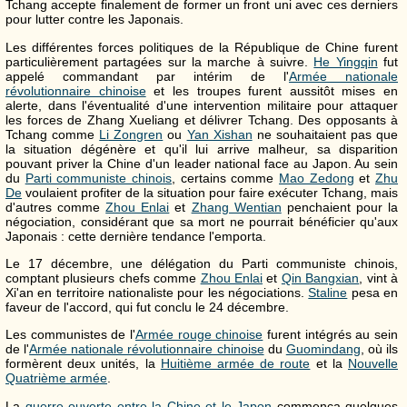
Tchang accepte finalement de former un front uni avec ces derniers
pour lutter contre les Japonais.
Les différentes forces politiques de la République de Chine furent
particulièrement partagées sur la marche à suivre.
He Yingqin
fut
appelé commandant par intérim de l'
Armée nationale
révolutionnaire chinoise
et les troupes furent aussitôt mises en
alerte, dans l'éventualité d'une intervention militaire pour attaquer
les forces de Zhang Xueliang et délivrer Tchang. Des opposants à
Tchang comme
Li Zongren
ou
Yan Xishan
ne souhaitaient pas que
la situation dégénère et qu'il lui arrive malheur, sa disparition
pouvant priver la Chine d'un leader national face au Japon. Au sein
du
Parti communiste chinois
, certains comme
Mao Zedong
et
Zhu
De
voulaient profiter de la situation pour faire exécuter Tchang, mais
d'autres comme
Zhou Enlai
et
Zhang Wentian
penchaient pour la
négociation, considérant que sa mort ne pourrait bénéficier qu'aux
Japonais : cette dernière tendance l'emporta.
Le 17 décembre, une délégation du Parti communiste chinois,
comptant plusieurs chefs comme
Zhou Enlai
et
Qin Bangxian
, vint à
Xi'an en territoire nationaliste pour les négociations.
Staline
pesa en
faveur de l'accord, qui fut conclu le 24 décembre.
Les communistes de l'
Armée rouge chinoise
furent intégrés au sein
de l'
Armée nationale révolutionnaire chinoise
du
Guomindang
, où ils
formèrent deux unités, la
Huitième armée de route
et la
Nouvelle
Quatrième armée
.
La
guerre ouverte entre la Chine et le Japon
commença quelques