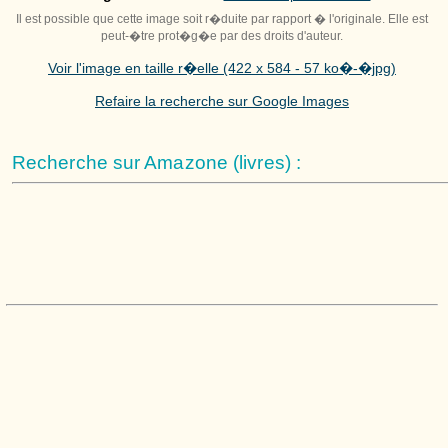
Il est possible que cette image soit r�duite par rapport � l'originale. Elle est
peut-�tre prot�g�e par des droits d'auteur.
Voir l'image en taille r�elle (422 x 584 - 57 ko�-�jpg)
Refaire la recherche sur Google Images
Recherche sur Amazone (livres) :