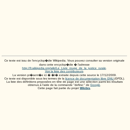
Ce texte est issu de l'encyclop�die Wikipedia. Vous pouvez consulter sa version originale
dans cette encyclop�die � l'adresse
http://fr.wikipedia.org/wiki/Le_Livre_rouge_de_la_justice_rurale
.
Voir la liste des contributeurs
.
La version pr�sent�e ici � �t� extraite depuis cette source le
17/12/2009
.
Ce texte est disponible sous les termes de la
licence de documentation libre GNU
(GFDL).
La liste des définitions proposées en tête de page est une sélection parmi les résultats
obtenus à l'aide de la commande "define:" de
Google
.
Cette page fait partie du projet
Wikibis
.